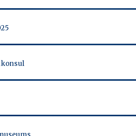
025
lkonsul
nmuseums