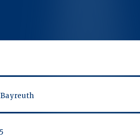
 Bayreuth
5